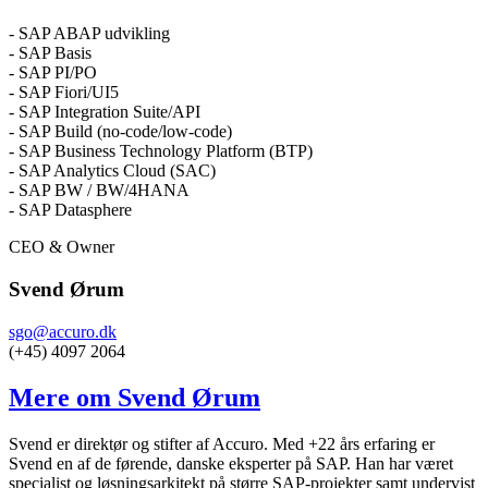
- SAP ABAP udvikling
- SAP Basis
- SAP PI/PO
- SAP Fiori/UI5
- SAP Integration Suite/API
- SAP Build (no-code/low-code)
- SAP Business Technology Platform (BTP)
- SAP Analytics Cloud (SAC)
- SAP BW / BW/4HANA
- SAP Datasphere
CEO & Owner
Svend Ørum
sgo@accuro.dk
(+45) 4097 2064
Mere om Svend Ørum
Svend er direktør og stifter af Accuro. Med +22 års erfaring er
Svend en af de førende, danske eksperter på SAP. Han har været
specialist og løsningsarkitekt på større SAP-projekter samt undervist