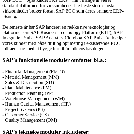
SAP ECC – også kaldet SAP ERP – har i mange år været
standardplatformen for virksomheder. De fleste store danske
virksomheder bruger fortsat SAP ECC som deres primære ERP-
løsning.
De seneste år har SAP lanceret en række nye teknologier og
platforme som SAP Business Technology Platform (BTP), SAP
Integration Suite, SAP Analytics Cloud og SAP Build. Vi hjælper
vores kunder med både drift og optimering i eksisterende ECC-
miljøer – og med at bygge bro til fremtidens løsninger.
SAP's funktionelle moduler omfatter bl.a.:
- Financial Management (FI/CO)
- Material Management (MM)
- Sales & Distribution (SD)
- Plant Maintenance (PM)
- Production Planning (PP)
- Warehouse Management (WM)
- Human Capital Management (HR)
- Project Systems (PS)
- Customer Service (CS)
- Quality Management (QM)
SAP's tekniske moduler inkluderer: