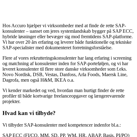
Hos Accuro hjælper vi virksomheder med at finde de rette SAP-
konsulenter – uanset om jeres systemlandskab bygger på SAP ECC,
hybride løsninger eller bevæger sig mod fremtidens SAP-platforme.
Vi har over 20 års erfaring og leverer både funktionelle og tekniske
SAP-specialister med dokumenteret forretningsforståelse.
Flere af vores rekrutteringskonsulenter har lang erfaring i screening
og matchning af konsulenter inden for SAP-porteføljen, og vi har
leveret konsulenter til flere store danske virksomheder som f.eks.
Novo Nordisk, DSB, Vestas, Danfoss, Arla Foods, Maersk Line,
Dagrofa, men også H&M, IKEA o.a.
Vi kender markedet og ved, hvordan man hurtigt finder de rette
profiler til både kortvarige freelanceopgaver og længerevarende
projekter.
Hvad kan vi tilbyde?
Vi tilbyder SAP-konsulenter med kompetencer indenfor bl.a.:
SAP ECC (FI/CO, MM, SD, PP, WM, HR, ABAP, Basis, PI/PO)