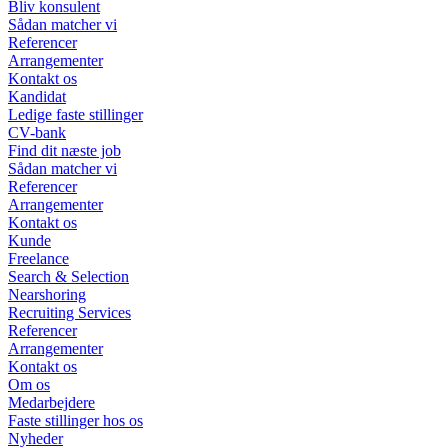
Bliv konsulent
Sådan matcher vi
Referencer
Arrangementer
Kontakt os
Kandidat
Ledige faste stillinger
CV-bank
Find dit næste job
Sådan matcher vi
Referencer
Arrangementer
Kontakt os
Kunde
Freelance
Search & Selection
Nearshoring
Recruiting Services
Referencer
Arrangementer
Kontakt os
Om os
Medarbejdere
Faste stillinger hos os
Nyheder