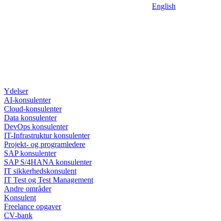
English
Ydelser
AI-konsulenter
Cloud-konsulenter
Data konsulenter
DevOps konsulenter
IT-Infrastruktur konsulenter
Projekt- og programledere
SAP konsulenter
SAP S/4HANA konsulenter
IT sikkerhedskonsulent
IT Test og Test Management
Andre områder
Konsulent
Freelance opgaver
CV-bank