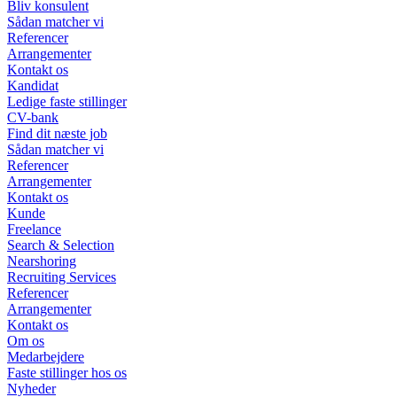
Bliv konsulent
Sådan matcher vi
Referencer
Arrangementer
Kontakt os
Kandidat
Ledige faste stillinger
CV-bank
Find dit næste job
Sådan matcher vi
Referencer
Arrangementer
Kontakt os
Kunde
Freelance
Search & Selection
Nearshoring
Recruiting Services
Referencer
Arrangementer
Kontakt os
Om os
Medarbejdere
Faste stillinger hos os
Nyheder