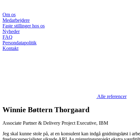
Om os
Medarbejdere
Faste stillinger hos os
Nyheder
FAQ
Persondatapolitik
Kontakt
Alle referencer
Winnie Bøttern Thorgaard
Associate Partner & Delivery Project Executive, IBM
Jeg skal kunne stole på, at en konsulent kan indgå gnidningsløst i a
freelancespecialister sikrede ARLAs migreringsprojekt ekstra værditilf