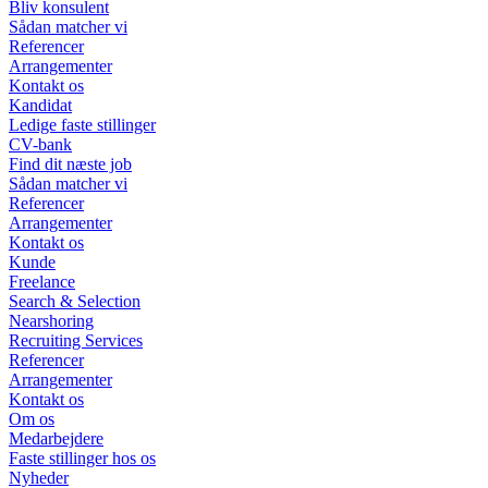
Bliv konsulent
Sådan matcher vi
Referencer
Arrangementer
Kontakt os
Kandidat
Ledige faste stillinger
CV-bank
Find dit næste job
Sådan matcher vi
Referencer
Arrangementer
Kontakt os
Kunde
Freelance
Search & Selection
Nearshoring
Recruiting Services
Referencer
Arrangementer
Kontakt os
Om os
Medarbejdere
Faste stillinger hos os
Nyheder