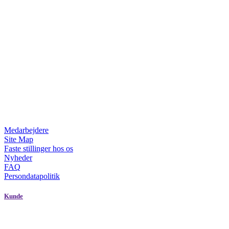
Medarbejdere
Site Map
Faste stillinger hos os
Nyheder
FAQ
Persondatapolitik
Kunde