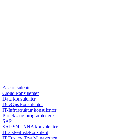
AI-konsulenter
Cloud-konsulenter
Data konsulenter
DevOps konsulenter
IT-Infrastruktur konsulenter
Projekt- og programledere
SAP
SAP S/4HANA konsulenter
IT sikkerhedskonsulent
IT Test og Test Management