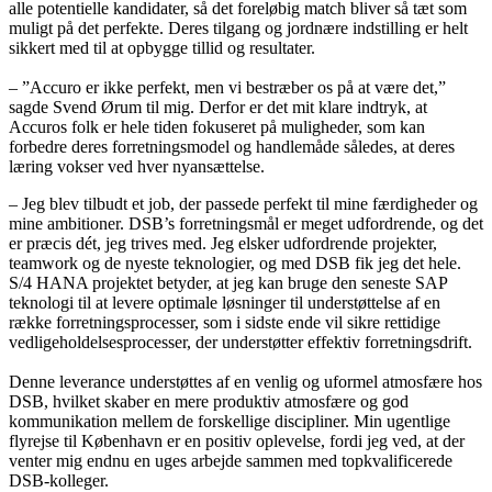
alle potentielle kandidater, så det foreløbig match bliver så tæt som
muligt på det perfekte. Deres tilgang og jordnære indstilling er helt
sikkert med til at opbygge tillid og resultater.
– ”Accuro er ikke perfekt, men vi bestræber os på at være det,”
sagde Svend Ørum til mig. Derfor er det mit klare indtryk, at
Accuros folk er hele tiden fokuseret på muligheder, som kan
forbedre deres forretningsmodel og handlemåde således, at deres
læring vokser ved hver nyansættelse.
– Jeg blev tilbudt et job, der passede perfekt til mine færdigheder og
mine ambitioner. DSB’s forretningsmål er meget udfordrende, og det
er præcis dét, jeg trives med. Jeg elsker udfordrende projekter,
teamwork og de nyeste teknologier, og med DSB fik jeg det hele.
S/4 HANA projektet betyder, at jeg kan bruge den seneste SAP
teknologi til at levere optimale løsninger til understøttelse af en
række forretningsprocesser, som i sidste ende vil sikre rettidige
vedligeholdelsesprocesser, der understøtter effektiv forretningsdrift.
Denne leverance understøttes af en venlig og uformel atmosfære hos
DSB, hvilket skaber en mere produktiv atmosfære og god
kommunikation mellem de forskellige discipliner. Min ugentlige
flyrejse til København er en positiv oplevelse, fordi jeg ved, at der
venter mig endnu en uges arbejde sammen med topkvalificerede
DSB-kolleger.