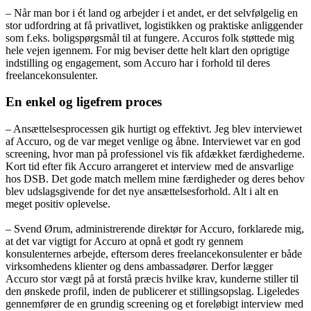
– Når man bor i ét land og arbejder i et andet, er det selvfølgelig en
stor udfordring at få privatlivet, logistikken og praktiske anliggender
som f.eks. boligspørgsmål til at fungere. Accuros folk støttede mig
hele vejen igennem. For mig beviser dette helt klart den oprigtige
indstilling og engagement, som Accuro har i forhold til deres
freelancekonsulenter.
En enkel og ligefrem proces
– Ansættelsesprocessen gik hurtigt og effektivt. Jeg blev interviewet
af Accuro, og de var meget venlige og åbne. Interviewet var en god
screening, hvor man på professionel vis fik afdækket færdighederne.
Kort tid efter fik Accuro arrangeret et interview med de ansvarlige
hos DSB. Det gode match mellem mine færdigheder og deres behov
blev udslagsgivende for det nye ansættelsesforhold. Alt i alt en
meget positiv oplevelse.
– Svend Ørum, administrerende direktør for Accuro, forklarede mig,
at det var vigtigt for Accuro at opnå et godt ry gennem
konsulenternes arbejde, eftersom deres freelancekonsulenter er både
virksomhedens klienter og dens ambassadører. Derfor lægger
Accuro stor vægt på at forstå præcis hvilke krav, kunderne stiller til
den ønskede profil, inden de publicerer et stillingsopslag. Ligeledes
gennemfører de en grundig screening og et foreløbigt interview med