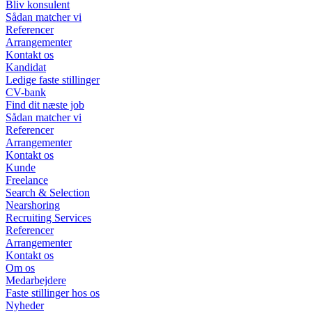
Bliv konsulent
Sådan matcher vi
Referencer
Arrangementer
Kontakt os
Kandidat
Ledige faste stillinger
CV-bank
Find dit næste job
Sådan matcher vi
Referencer
Arrangementer
Kontakt os
Kunde
Freelance
Search & Selection
Nearshoring
Recruiting Services
Referencer
Arrangementer
Kontakt os
Om os
Medarbejdere
Faste stillinger hos os
Nyheder