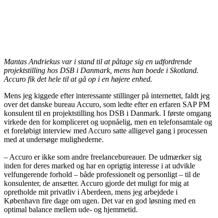
Mantas Andriekus var i stand til at påtage sig en udfordrende
projektstilling hos DSB i Danmark, mens han boede i Skotland.
Accuro fik det hele til at gå op i en højere enhed.
Mens jeg kiggede efter interessante stillinger på internettet, faldt jeg
over det danske bureau Accuro, som ledte efter en erfaren SAP PM
konsulent til en projektstilling hos DSB i Danmark. I første omgang
virkede den for kompliceret og uopnåelig, men en telefonsamtale og
et foreløbigt interview med Accuro satte alligevel gang i processen
med at undersøge mulighederne.
– Accuro er ikke som andre freelancebureauer. De udmærker sig
inden for deres marked og har en oprigtig interesse i at udvikle
velfungerende forhold – både professionelt og personligt – til de
konsulenter, de ansætter. Accuro gjorde det muligt for mig at
opretholde mit privatliv i Aberdeen, mens jeg arbejdede i
København fire dage om ugen. Det var en god løsning med en
optimal balance mellem ude- og hjemmetid.