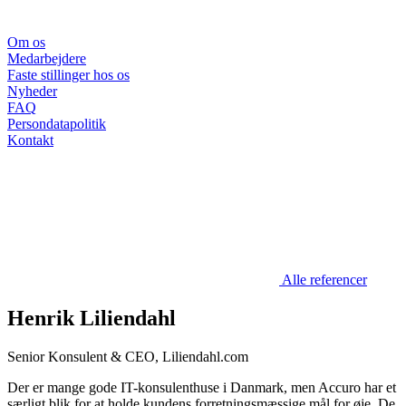
Om os
Medarbejdere
Faste stillinger hos os
Nyheder
FAQ
Persondatapolitik
Kontakt
Alle referencer
Henrik Liliendahl
Senior Konsulent & CEO, Liliendahl.com
Der er mange gode IT-konsulenthuse i Danmark, men Accuro har et
særligt blik for at holde kundens forretningsmæssige mål for øje. De