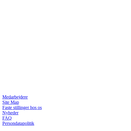
Medarbejdere
Site Map
Faste stillinger hos os
Nyheder
FAQ
Persondatapolitik