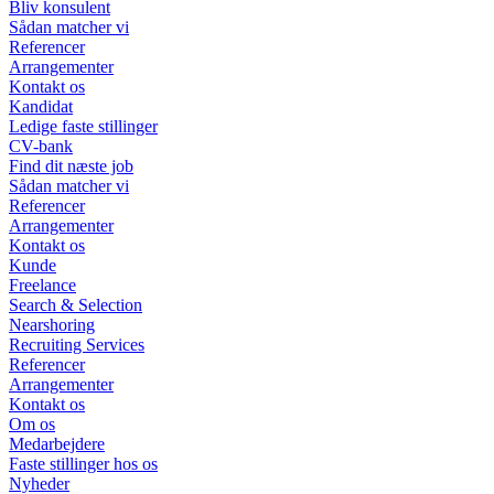
Bliv konsulent
Sådan matcher vi
Referencer
Arrangementer
Kontakt os
Kandidat
Ledige faste stillinger
CV-bank
Find dit næste job
Sådan matcher vi
Referencer
Arrangementer
Kontakt os
Kunde
Freelance
Search & Selection
Nearshoring
Recruiting Services
Referencer
Arrangementer
Kontakt os
Om os
Medarbejdere
Faste stillinger hos os
Nyheder