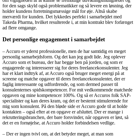
om vigtigheden af at kunne se fremtidige udviklingsmuligheder og
for den sags skyld også problematikker og så levere en løsning, der
holder kundens forretningsmæssige mål for øje. Altså skabe
merværdi for kunden. Det lykkedes perfekt i samarbejdet med
Takeda Pharma, hvilket resulterede i, at min kontrakt blev forlænget
ad flere omgange.
Det personlige engagement i samarbejdet
– Accuro er yderst professionelle, men de har samtidig en meget
personlig samarbejdsform. Og det kan jeg godt lide. Jeg oplever
Accuro som et bureau, der har begge ben på jorden, og som er
engagerede og interesserer sig for deres freelancekonsulenter. Jeg
har et klart indtryk af, at Accuro også bruger meget energi på at
screene og matche opgaver til deres freelancekonsulenter, der er
faglig interessante og udfordrende, og som dermed passer til
konsulenternes spidskompetencer. For mit vedkommende matchede
opgaven og mine kompetencer 100%. Og så er Accuros folk SAP-
specialister og kan deres kram, og det er bestemt stimulerende for
mig som konsulent. På den bløde side er Accuro gode til at holde
kontakten – også efter at en opgave er afsluttet. Der er mange i
rekrutteringsbranchen, der bare forsvinder, når opgaven er løst, så
det er en fornøjelse, at Accuro holder forbindelsen vedlige.
– Der er ingen tvivl om, at det betyder meget, at man som