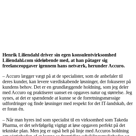
Henrik Liliendahl driver sin egen konsulentvirksomhed
Liliendahl.com sideløbende med, at han påtager sig
freelanceopgaver igennem hans netværk, herunder Accuro.
– Accuro lægger vægt på at de specialister, som de anbefaler til
deres kunder, kan levere værdiskabende løsninger, der fokuserer på
kundens behov. Det er en grundlæggende holdning, som jeg deler
med Accuro og praktiserer uanset en opgaves natur og størrelse. Jeg
synes, at det er spændende at kunne se de forretningsmæssige
udfordringer og finde løsninger med respekt for det IT-landskab, der
er foran én.
– Når man hyres ind som specialist til en virksomhed som Takeda
Pharma, er det selvfølgelig vigtigt at løse opgaven perfekt på det
tekniske plan. Men jeg er også helt på linje med Accuros holdning