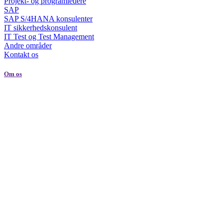
Projekt- og programledere
SAP
SAP S/4HANA konsulenter
IT sikkerhedskonsulent
IT Test og Test Management
Andre områder
Kontakt os
Om os