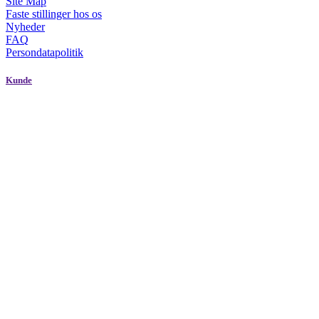
Site Map
Faste stillinger hos os
Nyheder
FAQ
Persondatapolitik
Kunde