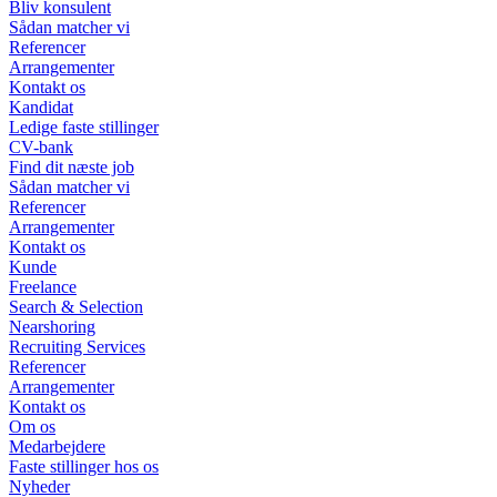
Bliv konsulent
Sådan matcher vi
Referencer
Arrangementer
Kontakt os
Kandidat
Ledige faste stillinger
CV-bank
Find dit næste job
Sådan matcher vi
Referencer
Arrangementer
Kontakt os
Kunde
Freelance
Search & Selection
Nearshoring
Recruiting Services
Referencer
Arrangementer
Kontakt os
Om os
Medarbejdere
Faste stillinger hos os
Nyheder