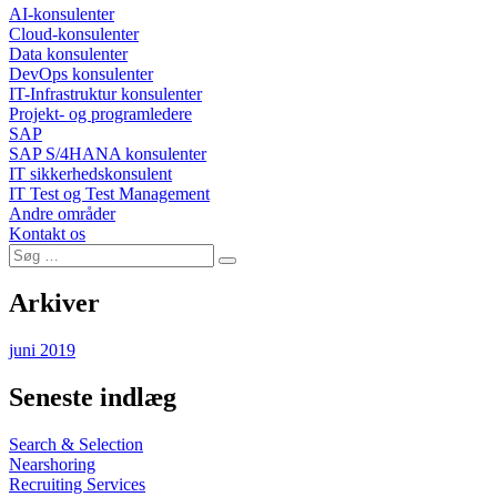
AI-konsulenter
Cloud-konsulenter
Data konsulenter
DevOps konsulenter
IT-Infrastruktur konsulenter
Projekt- og programledere
SAP
SAP S/4HANA konsulenter
IT sikkerhedskonsulent
IT Test og Test Management
Andre områder
Kontakt os
Søg
Søg
efter:
Arkiver
juni 2019
Seneste indlæg
Search & Selection
Nearshoring
Recruiting Services