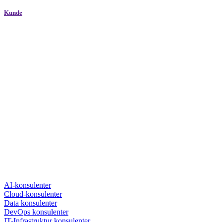
Kunde
AI-konsulenter
Cloud-konsulenter
Data konsulenter
DevOps konsulenter
IT-Infrastruktur konsulenter