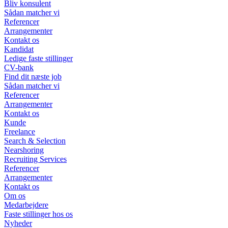
Bliv konsulent
Sådan matcher vi
Referencer
Arrangementer
Kontakt os
Kandidat
Ledige faste stillinger
CV-bank
Find dit næste job
Sådan matcher vi
Referencer
Arrangementer
Kontakt os
Kunde
Freelance
Search & Selection
Nearshoring
Recruiting Services
Referencer
Arrangementer
Kontakt os
Om os
Medarbejdere
Faste stillinger hos os
Nyheder