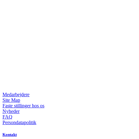
Medarbejdere
Site Map
Faste stillinger hos os
Nyheder
FAQ
Persondatapolitik
Kontakt