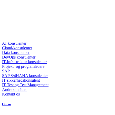
AI-konsulenter
Cloud-konsulenter
Data konsulenter
DevOps konsulenter
IT-Infrastruktur konsulenter
Projekt- og programledere
SAP
SAP S/4HANA konsulenter
IT sikkerhedskonsulent
IT Test og Test Management
Andre områder
Kontakt os
Om os