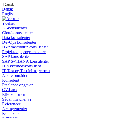
Dansk
Dansk
English
Ydelser
AI-konsulenter
Cloud-konsulenter
Data konsulenter
DevOps konsulenter
IT-Infrastruktur konsulenter
Projekt- og programledere
SAP konsulenter
SAP S/4HANA konsulenter
IT sikkerhedskonsulent
IT Test og Test Management
Andre områder
Konsulent
Freelance opgaver
CV-bank
Bliv konsulent
Sådan matcher vi
Referencer
Arrangementer
Kontakt os