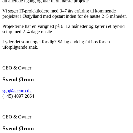
du allerede i gang og klar til dit næste projekt?
Vi søger IT-projektledere med 3–7 års erfaring til kommende
projekter i Østjylland med opstart inden for de næste 2–5 måneder.
Projekterne har en varighed på 6–12 måneder og kører i et hybrid
setup med 2–4 dage onsite.
Lyder det som noget for dig? Så tag endelig fat i os for en
uforpligtende snak.
CEO & Owner
Svend Ørum
sgo@accuro.dk
(+45) 4097 2064
CEO & Owner
Svend Ørum