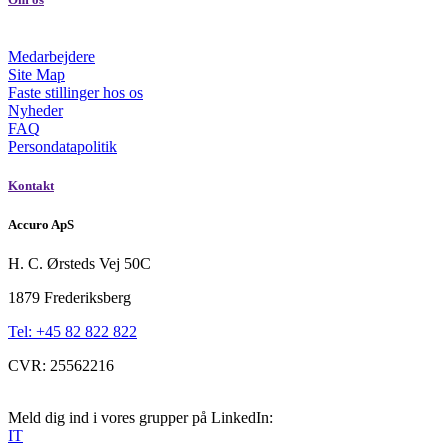
Medarbejdere
Site Map
Faste stillinger hos os
Nyheder
FAQ
Persondatapolitik
Kontakt
Accuro ApS
H. C. Ørsteds Vej 50C
1879 Frederiksberg
Tel: +45 82 822 822
CVR: 25562216
Meld dig ind i vores grupper på LinkedIn:
IT