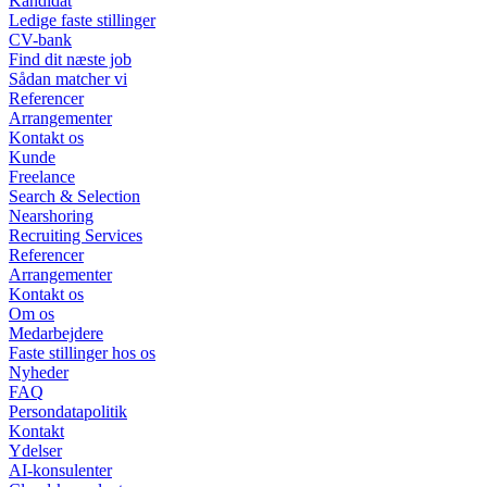
Kandidat
Ledige faste stillinger
CV-bank
Find dit næste job
Sådan matcher vi
Referencer
Arrangementer
Kontakt os
Kunde
Freelance
Search & Selection
Nearshoring
Recruiting Services
Referencer
Arrangementer
Kontakt os
Om os
Medarbejdere
Faste stillinger hos os
Nyheder
FAQ
Persondatapolitik
Kontakt
Ydelser
AI-konsulenter