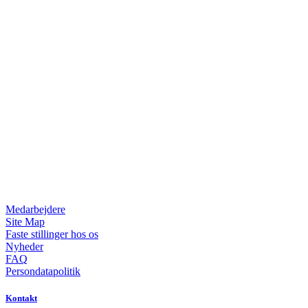
Medarbejdere
Site Map
Faste stillinger hos os
Nyheder
FAQ
Persondatapolitik
Kontakt