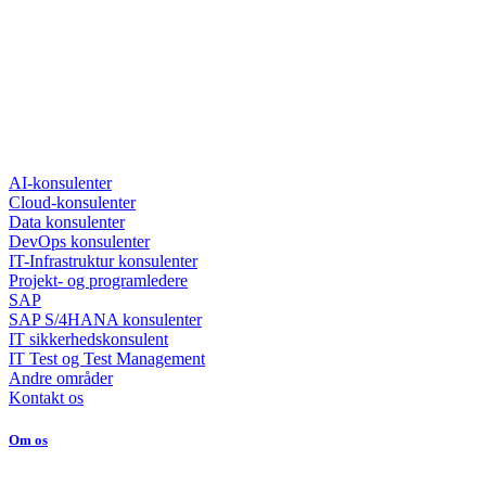
AI-konsulenter
Cloud-konsulenter
Data konsulenter
DevOps konsulenter
IT-Infrastruktur konsulenter
Projekt- og programledere
SAP
SAP S/4HANA konsulenter
IT sikkerhedskonsulent
IT Test og Test Management
Andre områder
Kontakt os
Om os