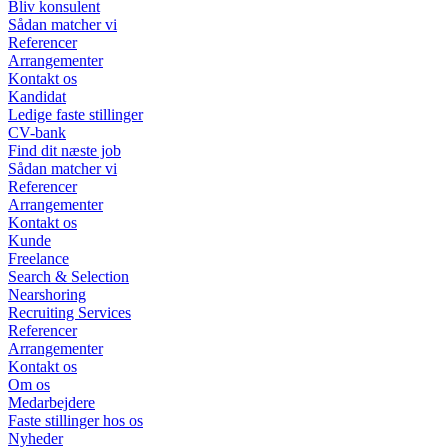
Bliv konsulent
Sådan matcher vi
Referencer
Arrangementer
Kontakt os
Kandidat
Ledige faste stillinger
CV-bank
Find dit næste job
Sådan matcher vi
Referencer
Arrangementer
Kontakt os
Kunde
Freelance
Search & Selection
Nearshoring
Recruiting Services
Referencer
Arrangementer
Kontakt os
Om os
Medarbejdere
Faste stillinger hos os
Nyheder